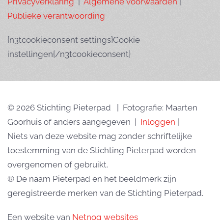
Privacyverklaring
|
Algemene voorwaarden
|
Publieke verantwoording
{n3tcookieconsent settings}Cookie
instellingen{/n3tcookieconsent}
© 2026 Stichting Pieterpad | Fotografie: Maarten
Goorhuis of anders aangegeven |
Inloggen
|
Niets van deze website mag zonder schriftelijke
toestemming van de Stichting Pieterpad worden
overgenomen of gebruikt.
® De naam Pieterpad en het beeldmerk zijn
geregistreerde merken van de Stichting Pieterpad.
Een website van
Netnog websites