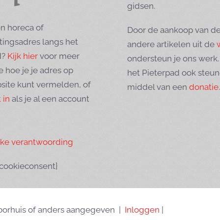
gidsen.
n horeca of
Door de aankoop van de
tingsadres langs het
andere artikelen uit de
d?
Kijk hier
voor meer
ondersteun je ons werk.
e hoe je je adres op
het Pieterpad ook steu
site kunt vermelden, of
middel van een
donatie.
 in
als je al een account
eke verantwoording
tcookieconsent}
Goorhuis of anders aangegeven |
Inloggen
|