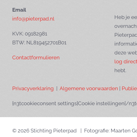
Email
Heb je ee
info@pieterpad.nl
overnach
KVK: 09182981
Pieterpa
BTW: NL819452701B01
informati
deze web
Contactformulieren
log direct
hebt.
Privacyverklaring
|
Algemene voorwaarden
|
Publi
{n3tcookieconsent settings}Cookie instellingen{/n3
© 2026 Stichting Pieterpad | Fotografie: Maarten 