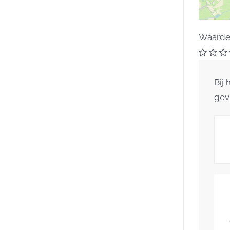
Waardee
Bij
gev