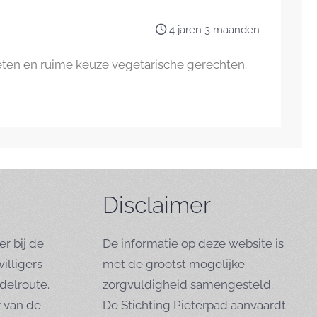
4 jaren 3 maanden
geten en ruime keuze vegetarische gerechten.
Disclaimer
er bij de
De informatie op deze website is
willigers
met de grootst mogelijke
elroute.
zorgvuldigheid samengesteld.
r van de
De Stichting Pieterpad aanvaardt