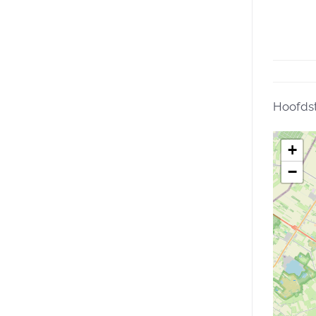
Hoofdst
+
−