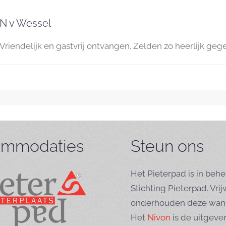
N v Wessel
Vriendelijk en gastvrij ontvangen. Zelden zo heerlijk ge
mmodaties
Steun ons
Het Pieterpad is in behe
Stichting Pieterpad. Vrij
onderhouden deze wand
Het
Nivon
is de uitgeve