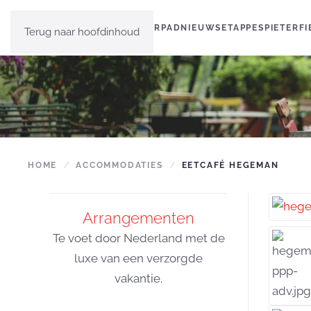
HOME
PIETERPAD
NIEUWS
ETAPPES
PIETERF
Terug naar hoofdinhoud
HOME
ACCOMMODATIES
EETCAFÉ HEGEMAN
Arrangementen
Te voet door Nederland met de
luxe van een verzorgde
vakantie.