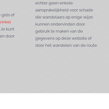
echter geen enkele
aansprakelijkheid voor schade
 gids of
die wandelaars op enige wijze
winkel
kunnen ondervinden door
 Je kunt
gebruik te maken van de
nen door
gegevens op deze website of
door het wandelen van de route.