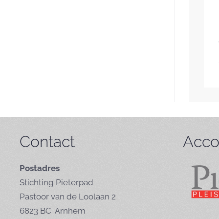
Contact
Acco
Postadres
Stichting Pieterpad
Pastoor van de Loolaan 2
6823 BC Arnhem