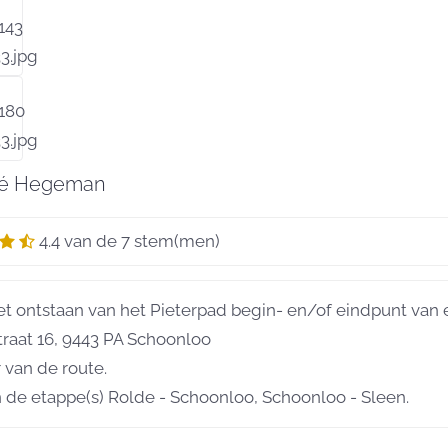
UNCH-VERZORGING
OVERNACHTINGEN IN HOTELS OF
B&B'S
fé Hegeman
4.4 van de 7 stem(men)
et ontstaan van het Pieterpad begin- en/of eindpunt van 
raat 16, 9443 PA Schoonloo
 van de route.
n de etappe(s) Rolde - Schoonloo, Schoonloo - Sleen.