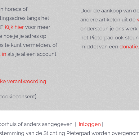
n horeca of
Door de aankoop van de
tingsadres langs het
andere artikelen uit de
d?
Kijk hier
voor meer
ondersteun je ons werk.
e hoe je je adres op
het Pieterpad ook steu
site kunt vermelden, of
middel van een
donatie.
 in
als je al een account
eke verantwoording
tcookieconsent}
Goorhuis of anders aangegeven |
Inloggen
|
oestemming van de Stichting Pieterpad worden overgenom