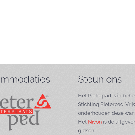
mmodaties
Steun ons
Het Pieterpad is in behe
Stichting Pieterpad. Vrij
onderhouden deze wand
Het
Nivon
is de uitgeve
gidsen.