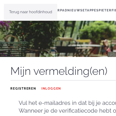
HOME
PIETERPAD
NIEUWS
ETAPPES
PIETERF
Terug naar hoofdinhoud
Mijn vermelding(en)
REGISTREREN
INLOGGEN
Vul het e-mailadres in dat bij je acc
Wanneer je de verificatiecode hebt 