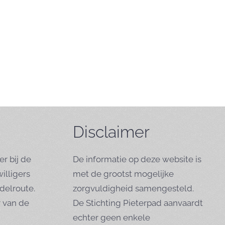
Disclaimer
er bij de
De informatie op deze website is
willigers
met de grootst mogelijke
elroute.
zorgvuldigheid samengesteld.
r van de
De Stichting Pieterpad aanvaardt
echter geen enkele