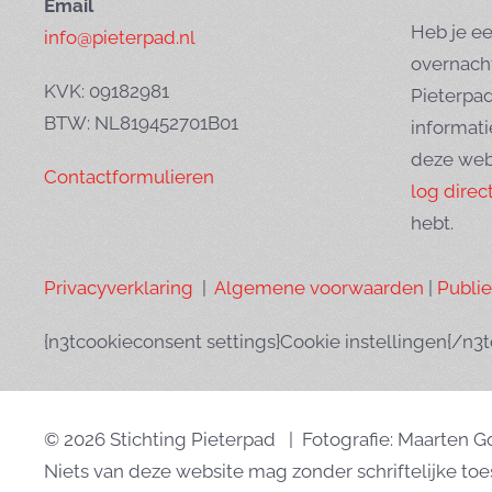
Email
Heb je ee
info@pieterpad.nl
overnach
KVK: 09182981
Pieterpa
BTW: NL819452701B01
informati
deze web
Contactformulieren
log direct
hebt.
Privacyverklaring
|
Algemene voorwaarden
|
Publi
{n3tcookieconsent settings}Cookie instellingen{/n3
© 2026 Stichting Pieterpad | Fotografie: Maarten 
Niets van deze website mag zonder schriftelijke t