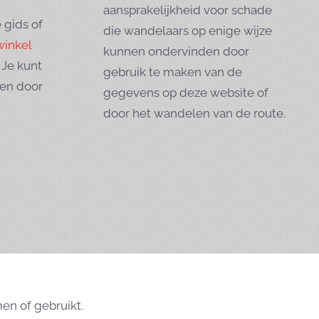
aansprakelijkheid voor schade
 gids of
die wandelaars op enige wijze
winkel
kunnen ondervinden door
 Je kunt
gebruik te maken van de
nen door
gegevens op deze website of
door het wandelen van de route.
en of gebruikt.